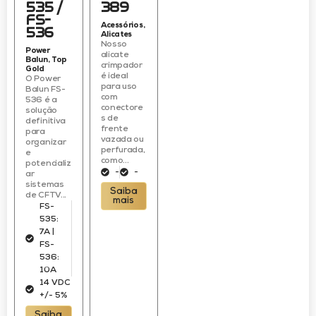
535 /
389
FS-
Acessórios
,
536
Alicates
Nosso
Power
alicate
Balun
,
Top
crimpador
Gold
é ideal
O Power
para uso
Balun FS-
com
536 é a
conectore
solução
s de
definitiva
frente
para
vazada ou
organizar
perfurada,
e
como...
potencializ
-
-
ar
sistemas
Saiba
de CFTV...
mais
FS-
535:
7A |
FS-
536:
10A
14 VDC
+/- 5%
Saiba