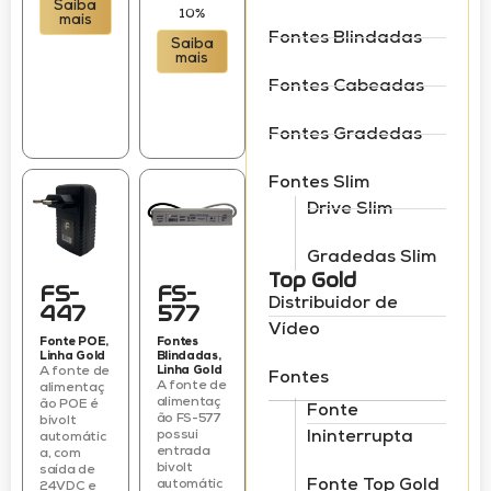
Saiba
10%
mais
Fontes Blindadas
Saiba
mais
Fontes Cabeadas
Fontes Gradedas
Fontes Slim
Drive Slim
Gradedas Slim
Top Gold
FS-
FS-
Distribuidor de
447
577
Vídeo
Fonte POE
,
Fontes
Linha Gold
Blindadas
,
A fonte de
Linha Gold
Fontes
A fonte de
alimentaç
alimentaç
ão POE é
Fonte
ão FS-577
bivolt
Ininterrupta
possui
automátic
entrada
a, com
bivolt
saída de
Fonte Top Gold
automátic
24VDC e