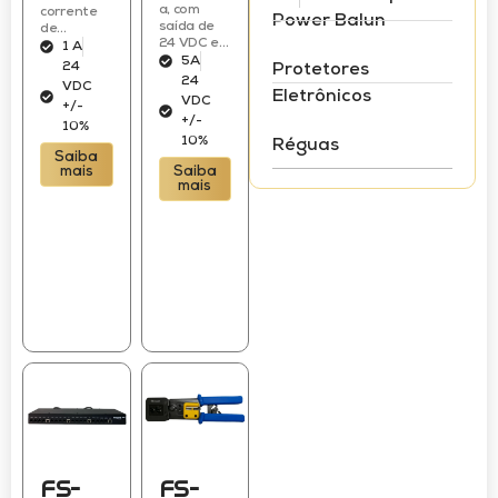
a, com
corrente
Power Balun
saída de
de...
24 VDC e...
1 A
5A
24
Protetores
24
VDC
Eletrônicos
VDC
+/-
+/-
10%
10%
Réguas
Saiba
mais
Saiba
mais
FS-
FS-