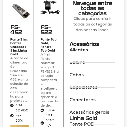
Navegue entre
todas as
categorias
Clique para conferir
todas as categorias
FS-
FS-
das nossas linhas.
452
522
Fonte Slim
,
Fonte Top
Acessórios
Fontes
Gold
,
Gradedas
Fontes
,
Alicates
Slim
,
Linha
Top Gold
Gold
A Mini
A fonte de
Fonte
Baluns
alimentaç
Nobreak
ão
Fasgold
Gradeada
FS-522 é a
Cabos
Slim FS-
solução
452 é uma
compacta
solução de
e
Capacitores
alto
inteligent
desempen
e para
ho para
garantir a
Conectores
projetos...
continuida
10A
de de...
1,6 A
12 VDC
Acessórios gerais
13.8
+/-
Linha Gold
VDC
10%
Fonte POE
+/-