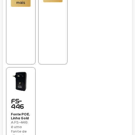
mais
FS-
446
Fonte POE
,
Linha Gold
A FS-446
é uma
fonte de