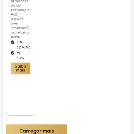
alimentaç
ão com
tecnologia
PoE
(Power
over
Ethernet),
projetada
para...
1 A
12 VDC
+/-
10%
Saiba
mais
Carregar mais