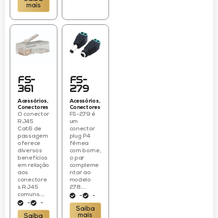
mais
FS-
FS-
361
279
Acessórios
,
Acessórios
,
Conectores
Conectores
O conector
FS-279 é
RJ45
um
Cat6 de
conector
passagem
plug P4
oferece
fêmea
diversos
com borne,
benefícios
o par
em relação
compleme
aos
ntar ao
conectore
modelo
s RJ45
278....
comuns....
-
-
-
-
Saiba
mais
Saiba