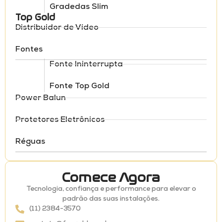
Gradedas Slim
Top Gold
Distribuidor de Vídeo
Fontes
Fonte Ininterrupta
Fonte Top Gold
Power Balun
Protetores Eletrônicos
Réguas
Comece Agora
Tecnologia, confiança e performance para elevar o
padrão das suas instalações.
(11) 2384-3570