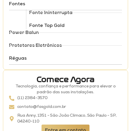
Fontes
Fonte Ininterrupta
Fonte Top Gold
Power Balun
Protetores Eletrônicos
Réguas
Comece Agora
Tecnologia, confiança e performance para elevar o
padrão das suas instalações.
(11) 2384-3570
contato@fasgold.com.br
Rua Anny, 1351 - São João Climaco, São Paulo - SP,
04240-110
Entre em contato