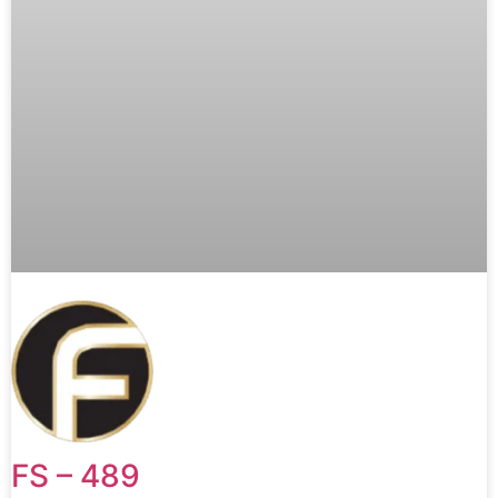
FS – 489