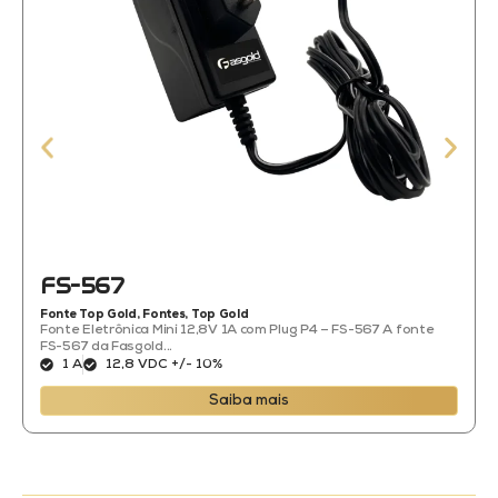
FS-567
Fonte Top Gold
,
Fontes
,
Top Gold
Fonte Eletrônica Mini 12,8V 1A com Plug P4 – FS-567 A fonte
FS-567 da Fasgold...
1 A
12,8 VDC +/- 10%
Saiba mais