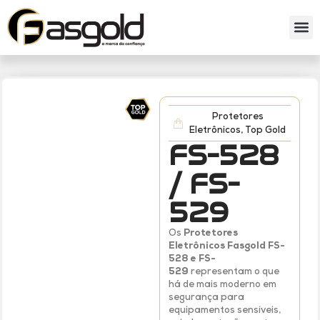
Sobre nós
Catálog
Protetores
Eletrônicos
,
Top Gold
FS-528
/ FS-
529
Os
Protetores
Eletrônicos Fasgold FS-
528 e FS-
529
representam o que
há de mais moderno em
segurança para
equipamentos sensíveis,