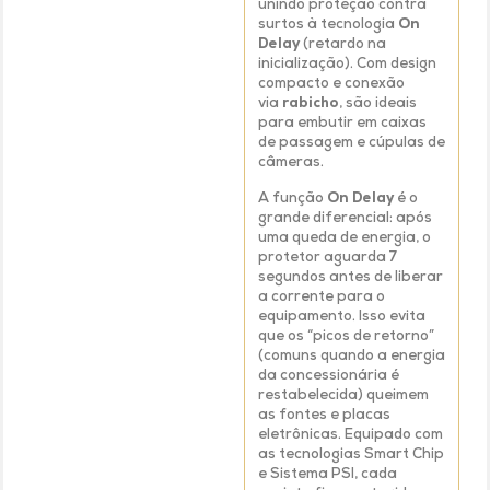
unindo proteção contra
surtos à tecnologia
On
Delay
(retardo na
inicialização). Com design
compacto e conexão
via
rabicho
, são ideais
para embutir em caixas
de passagem e cúpulas de
câmeras.
A função
On Delay
é o
grande diferencial: após
uma queda de energia, o
protetor aguarda 7
segundos antes de liberar
a corrente para o
equipamento. Isso evita
que os “picos de retorno”
(comuns quando a energia
da concessionária é
restabelecida) queimem
as fontes e placas
eletrônicas. Equipado com
as tecnologias Smart Chip
e Sistema PSI, cada