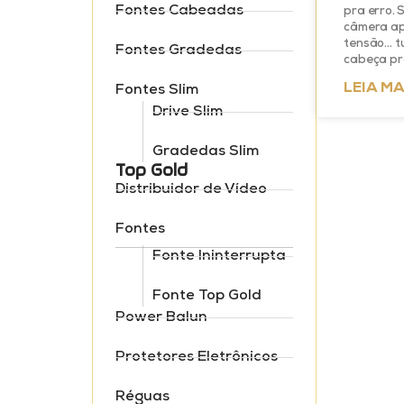
Fontes Cabeadas
pra erro. 
câmera ap
tensão… tu
Fontes Gradedas
cabeça pr
LEIA MA
Fontes Slim
Drive Slim
Gradedas Slim
Top Gold
Distribuidor de Vídeo
Fontes
Fonte Ininterrupta
Fonte Top Gold
Power Balun
Protetores Eletrônicos
Réguas