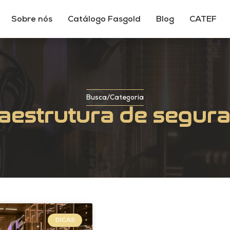
Sobre nós
Catálogo Fasgold
Blog
CATEF
Busca
/
Categoria
raestrutura de segur
DICAS