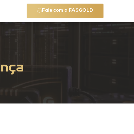
Fale com a FASGOLD
ança