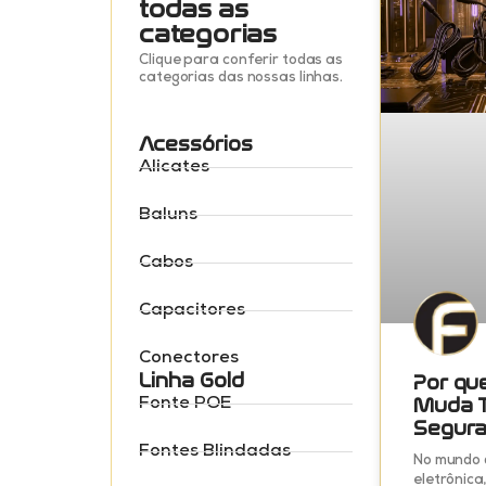
todas as
categorias
Clique para conferir todas as
categorias das nossas linhas.
Acessórios
Alicates
Baluns
Cabos
Capacitores
Conectores
Linha Gold
Por qu
Muda T
Fonte POE
Segura
Fontes Blindadas
No mundo 
eletrônica