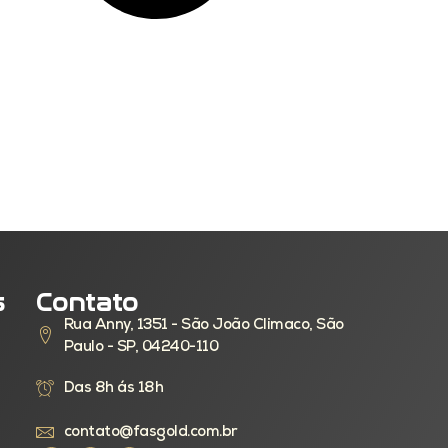
s
Contato
Rua Anny, 1351 - São João Climaco, São
Paulo - SP, 04240-110
Das 8h ás 18h
contato@fasgold.com.br