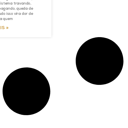
Sistema travando,
agando, queda de
do isso vira dor de
a quem
IS »