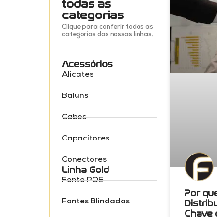
todas as
categorias
Clique para conferir todas as
categorias das nossas linhas.
Acessórios
Alicates
Baluns
Cabos
Capacitores
Conectores
Linha Gold
Fonte POE
Por qu
Fontes Blindadas
Distrib
Chave 