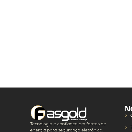
N
Tecnologia e confiança em fontes de
energia para segurança eletrônica.