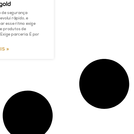
gold
 de segurança
evolui rápido, e
r esse ritmo exige
ue produtos de
 Exige parceria. É por
IS »