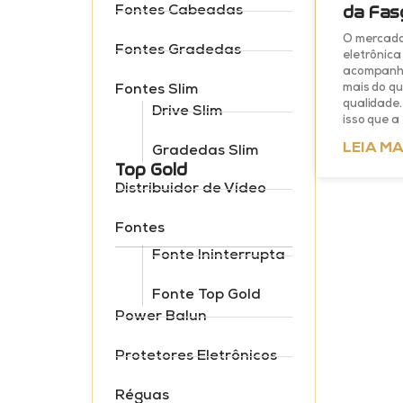
da Fas
Fontes Cabeadas
O mercado
Fontes Gradedas
eletrônica 
acompanha
mais do q
Fontes Slim
qualidade.
Drive Slim
isso que a
LEIA MA
Gradedas Slim
Top Gold
Distribuidor de Vídeo
Fontes
Fonte Ininterrupta
Fonte Top Gold
Power Balun
Protetores Eletrônicos
Réguas