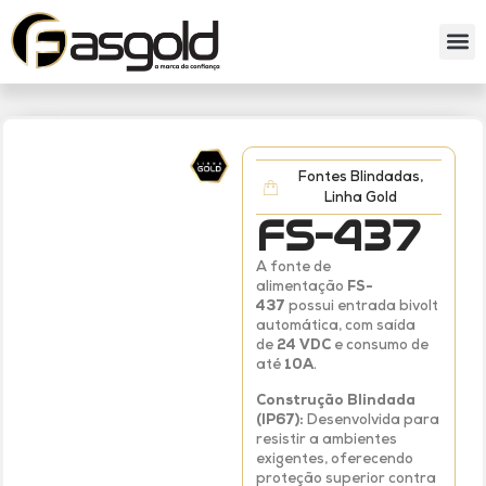
Sobre nós
Catálog
Fontes Blindadas
,
Linha Gold
FS-437
A fonte de
alimentação
FS-
437
possui entrada bivolt
automática, com saída
de
24 VDC
e consumo de
até
10A
.
Construção Blindada
(IP67):
Desenvolvida para
resistir a ambientes
exigentes, oferecendo
proteção superior contra