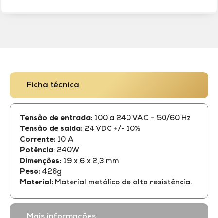
Ficha técnica
Tensão de entrada:
100 a 240 VAC – 50/60 Hz
Tensão de saída:
24 VDC +/- 10%
Corrente:
10 A
Potência:
240W
Dimenções:
19 x 6 x 2,3 mm
Peso:
426g
Material:
Material metálico de alta resistência.
Mais informações