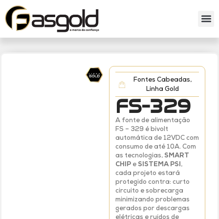
Sobre nós
Catálog
Fontes Cabeadas
,
Linha Gold
FS-329
A fonte de alimentação
FS – 329 é bivolt
automática de 12VDC com
consumo de até 10A. Com
as tecnologias,
SMART
CHIP
e
SISTEMA PSI
,
cada projeto estará
protegido contra: curto
circuito e sobrecarga
minimizando problemas
gerados por descargas
elétricas e ruídos de